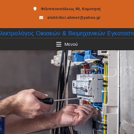
Φιλιππουπόλεως 90, Κομοτηνή
elektrikci.ahmet@yahoo.gr
Μενού